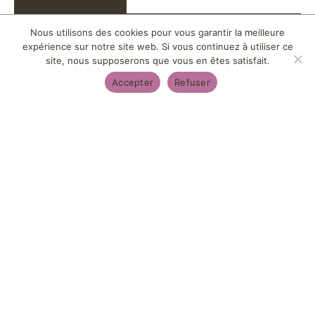
Nous utilisons des cookies pour vous garantir la meilleure
expérience sur notre site web. Si vous continuez à utiliser ce
site, nous supposerons que vous en êtes satisfait.
CHALLENGE
09 FÉV 2026
INTERNE BSF : LE
Accepter
Refuser
/ 16H02
TOURNOI DES SIX
NATIONS
PLÉNIÈRE 2025 :
UNE JOURNÉE
INSPIRANTE POUR
26 NOV 2025
CONSTRUIRE
/ 17H11
ENSEMBLE
L’AVENIR DU
GROUPE BSF