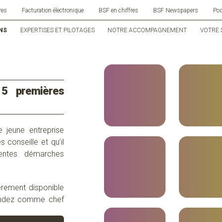
res
Facturation électronique
BSF en chiffres
BSF Newspapers
Po
NS
EXPERTISES ET PILOTAGES
NOTRE ACCOMPAGNEMENT
VOTRE 
 5 premières
e jeune entreprise
es conseille et
qu’il
rentes démarches
ièrement disponible
tendez comme chef
c’est qu’il soit un