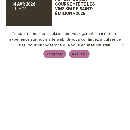
14 AVR 2026
COURSE « FÊTE LES
/ 14H04
VINS KM DE SAINT-
ÉMILION » 2026
Nous utilisons des cookies pour vous garantir la meilleure
expérience sur notre site web. Si vous continuez à utiliser ce
site, nous supposerons que vous en êtes satisfait.
CHALLENGE
Accepter
Refuser
09 FÉV 2026
INTERNE BSF : LE
/ 16H02
TOURNOI DES SIX
NATIONS
PLÉNIÈRE 2025 :
UNE JOURNÉE
INSPIRANTE POUR
26 NOV 2025
CONSTRUIRE
/ 17H11
ENSEMBLE
L’AVENIR DU
GROUPE BSF