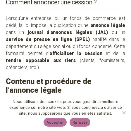
Comment annoncer une cession ?
Lorsqu’une entreprise ou un fonds de commerce est
cédé, la loi impose la publication d’une
annonce légale
dans un
journal d’annonces légales (JAL)
ou un
service de presse en ligne (SPEL)
habilité dans le
département du siège social ou du fonds concerné. Cette
ANNONCER UNE
formalité permet d’
officialiser la cession
et de la
CESSION AUX
SALARIÉS
rendre opposable aux tiers
(clients, fournisseurs,
créanciers, etc.).
Contenu et procédure de
l’annonce légale
VOUS AIMERIEZ ÊTRE ACCOMPAGNÉ
SUR VOTRE PROJET DE CESSION ?
Nous utilisons des cookies pour vous garantir la meilleure
✅
Délai de publication
expérience sur notre site web. Si vous continuez à utiliser ce
L’annonce doit être publiée
dans les 15 jours suivant la
site, nous supposerons que vous en êtes satisfait.
signature de l’acte de cession
.
Accepter
Refuser
✅
Mentions obligatoires
(conformément à l’
article R141-1