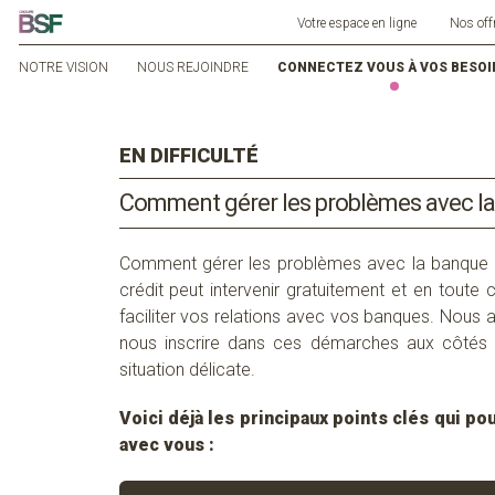
Votre espace en ligne
Nos off
NOTRE VISION
NOUS REJOINDRE
CONNECTEZ VOUS À VOS BESOI
EN DIFFICULTÉ
Comment gérer les
p
robl
è
me
s
avec
la
Comment gérer les problèmes avec la banque 
crédit peut intervenir gratuitement et en toute c
faciliter vos relations avec vos banques. Nous 
nous inscrire dans ces démarches aux côtés 
situation délicate.
Voici déjà les principaux points clés qui pou
avec vous :