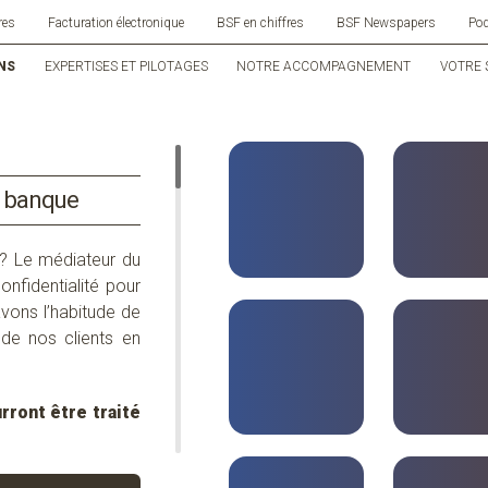
res
Facturation électronique
BSF en chiffres
BSF Newspapers
Po
NS
EXPERTISES ET PILOTAGES
NOTRE ACCOMPAGNEMENT
VOTRE 
banque
? L
e médiateur du
onfidentialité pour
avons l’habitude de
de nos clients en
rront être traité