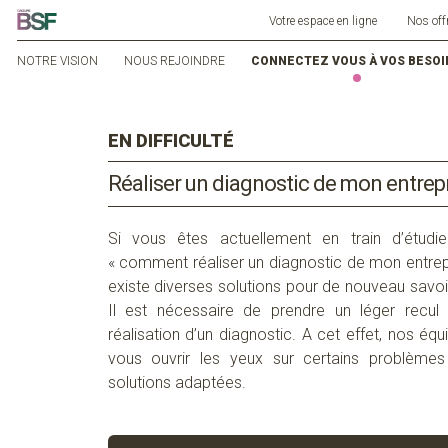
Votre espace en ligne
Nos off
NOTRE VISION
NOUS REJOINDRE
CONNECTEZ VOUS À VOS BESOI
EN DIFFICULTÉ
R
éaliser un diagnostic de mon entrep
Si vous êtes actuellement en train d’étudi
e
« comment réaliser un diagnostic de mon entrepr
existe diverses solutions pour de nouveau savoi
Il est nécessaire de prendre un léger recu
réalisation d’un
diagnostic
.
A cet effet, nos équ
vous ouvrir les yeux sur certains problèmes
solutions adaptées.
Voici déjà quelques points essentiels do