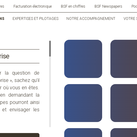
res
Facturation électronique
BSF en chiffres
BSF Newspapers
Po
NS
EXPERTISES ET PILOTAGES
NOTRE ACCOMPAGNEMENT
VOTRE 
rise
r la question de
ise », sachez qu’i
l
r où vous en êtes.
l en demandant la
ipes pourront
ainsi
 et envisager les
nt il faut tenir