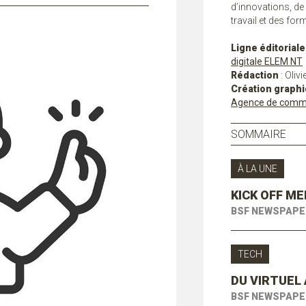
d’innovations, de
travail et des for
Ligne éditoriale
digitale ELEM NT
Rédaction
: Oliv
Création graph
Agence de commu
SOMMAIRE
À LA UNE
KICK OFF M
BSF NEWSPAPE
TECH
DU VIRTUEL 
BSF NEWSPAPE