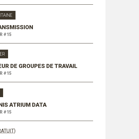
ITAINE
ANSMISSION
R #15
ER
UR DE GROUPES DE TRAVAIL
R #15
À
NIS ATRIUM DATA
R #15
ATUIT)