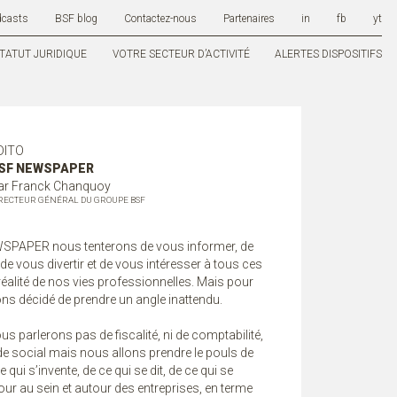
dcasts
BSF blog
Contactez-nous
Partenaires
in
fb
yt
TATUT JURIDIQUE
VOTRE SECTEUR D’ACTIVITÉ
ALERTES DISPOSITIFS
DITO
SF NEWSPAPER
ar Franck Chanquoy
RECTEUR GÉNÉRAL DU GROUPE BSF
SPAPER nous tenterons de vous informer, de
de vous divertir et de vous intéresser à tous ces
 réalité de nos vies professionnelles.
Mais pour
ons décidé de prendre un angle inattendu.
s parlerons pas de fiscalité, ni de comptabilité,
i de social mais nous allons prendre le pouls de
ce qui s’invente, de ce qui se dit, de ce qui se
our au sein et autour des entreprises, en terme