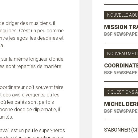
NOUVELLE AQU
e diriger des musiciens, il
MISSION TR
s équipes. C’est un peu comme
BSF NEWSPAPE
entre les egos, les deadlines et
ja.
NOUVEAU MÉTI
e sur la même longueur d’onde,
COORDINATE
ches sont réparties de manière
BSF NEWSPAPE
coordinateur doit souvent faire
3 QUESTIONS 
t des avis divergents, où les
t où les cafés sont parfois
MICHEL DER
 bonne dose de diplomatie, il
BSF NEWSPAPE
unités.
S’ABONNER (GR
avail est un peu le super-héros
mer des réunions chaotiques en