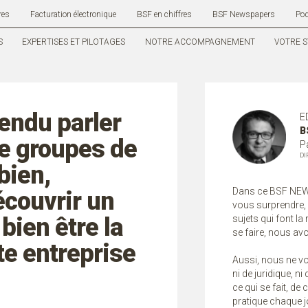
res
Facturation électronique
BSF en chiffres
BSF Newspapers
Po
S
EXPERTISES ET PILOTAGES
NOTRE ACCOMPAGNEMENT
VOTRE S
endu parler
E
B
e groupes de
P
DI
bien,
Dans ce BSF NEW
couvrir un
vous surprendre, 
bien être la
sujets qui font la
se faire, nous av
te entreprise
Aussi, nous ne vou
ni de juridique, n
ce qui se fait, de 
pratique chaque j