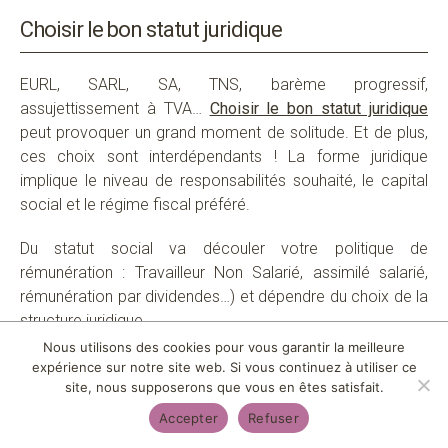
Choisir le bon statut juridique
EURL, SARL, SA, TNS, barème progressif,
assujettissement à TVA…
Choisir le bon statut juridique
peut provoquer un grand moment de solitude. Et de plus,
ces choix sont interdépendants ! La forme juridique
implique le niveau de responsabilités souhaité, le capital
social et le régime fiscal préféré.
Du statut social va découler votre politique de
rémunération : Travailleur Non Salarié, assimilé salarié,
rémunération par dividendes…) et dépendre du choix de la
VOUS ÊTES EN PLEINE CRÉATION
structure juridique.
D'ENTREPRISE ET VOUS AIMERIEZ
Nous utilisons des cookies pour vous garantir la meilleure
ÊTRE ACCOMPAGNÉ ?
Concernant le statut fiscal, le résultat de votre activité
expérience sur notre site web. Si vous continuez à utiliser ce
pourra être soumis à l’impôt sur le revenu (barème
site, nous supposerons que vous en êtes satisfait.
progressif) ou à l’impôt sur les sociétés.
Accepter
Refuser