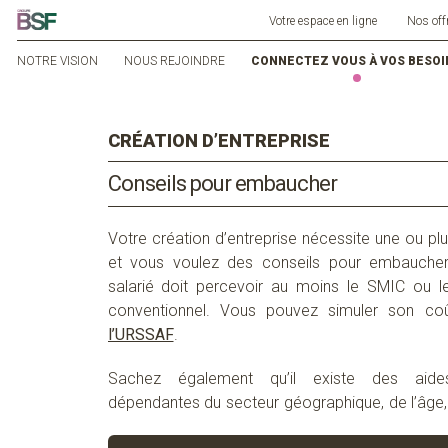
Votre espace en ligne
Nos off
NOTRE VISION
NOUS REJOINDRE
CONNECTEZ VOUS À VOS BESOI
CRÉATION D’ENTREPRISE
Conseils pour embaucher
Votre
création
d’entreprise
nécessite
une
ou
plu
et vous voulez des conseils pour embauche
salarié
doit
percevoir
au
moins
le SMIC
ou
l
conventionnel
.
Vous
pouvez
simuler
son
co
l’URSSAF
.
Sachez
également
qu’il
existe
des
aide
dépendantes
du
secteur
géographique
, de l’â
ge
l’
emploi
,
du
statut
handicap
é
,
des
dispositifs