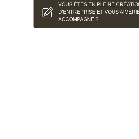
secteur
d’
activit
é
.
Le service
Social
du
G
VOUS ÊTES EN PLEINE CRÉATIO
apportera
une
aide
précieuse
concernant
les
e
D'ENTREPRISE ET VOUS AIMERI
ou
CDI mais
aussi
les
stages,
etc.
ACCOMPAGNÉ ?
Vous êtes créateur d’entreprise ? Alors déco
qui répondent à tous vos questionnements