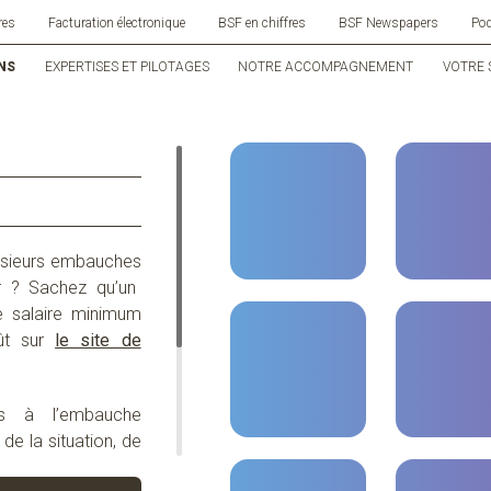
res
Facturation électronique
BSF en chiffres
BSF Newspapers
Po
NS
EXPERTISES ET PILOTAGES
NOTRE ACCOMPAGNEMENT
VOTRE 
sieurs
embauches
r
?
Sachez
qu’un
e
salaire
minimum
ût
sur
le site de
s
à l’
embauche
,
de la situation, de
de
formation
,
du