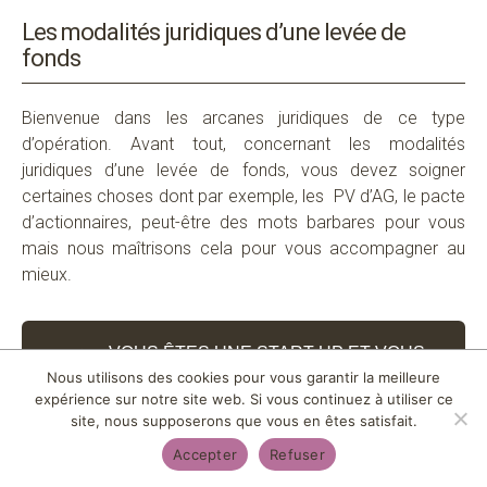
L
es modalités juridiques d’une levée de
fonds
Bienvenue dans les arcanes juridiques de ce type
d’opération. Avant tout,
concernant les
modalités
juridiques d’une levée de fonds,
vous devez soigner
certaines choses dont par exemple,
les PV
d’AG, le pacte
d’actionna
ires, peut-être des mots barbares pour vous
mais nous maîtrisons cela pour vous accompagner au
mieux.
VOUS ÊTES UNE START UP ET VOUS
VOUS ÊTES UNE START UP ET VOUS
AIMERIEZ ÊTRE ACCOMPAGNÉE ?
Nous utilisons des cookies pour vous garantir la meilleure
AIMERIEZ ÊTRE ACCOMPAGNÉE ?
expérience sur notre site web. Si vous continuez à utiliser ce
site, nous supposerons que vous en êtes satisfait.
Accepter
Refuser